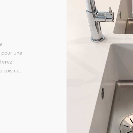
e
r pour une
rterez
e cuisine.